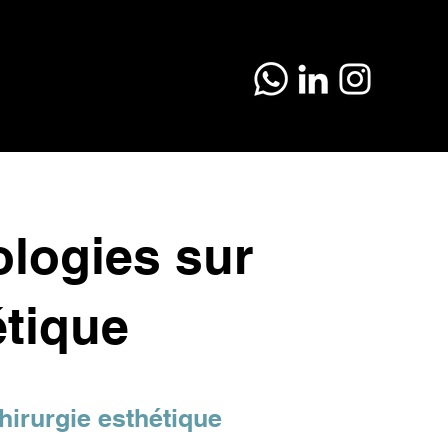
ologies sur
étique
hirurgie esthétique