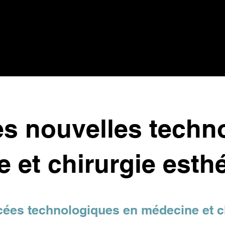
es nouvelles techn
 et chirurgie esth
cées technologiques en médecine et c